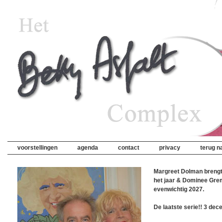
voorstellingen
agenda
contact
privacy
terug na
Margreet Dolman brengt
het jaar & Dominee Gre
evenwichtig 2027.
De laatste serie!! 3 dec