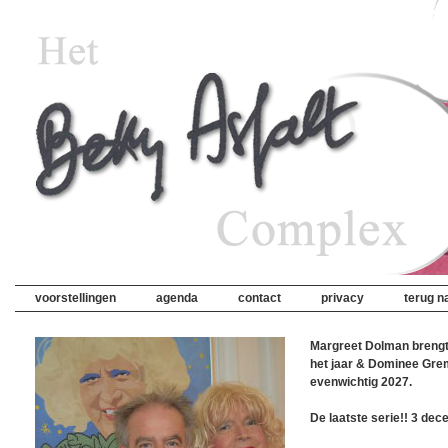
voorstellingen
agenda
contact
privacy
terug na
Margreet Dolman brengt
het jaar & Dominee Gre
evenwichtig 2027.
De laatste serie!! 3 dec